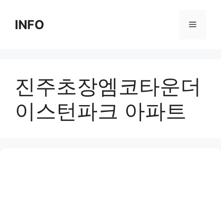
Skip
to
INFO
Menu
content
진주초장엠코타운더
이스턴파크 아파트