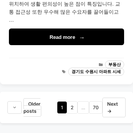
위치하여 생활 편의성이 높은 점이 특징입니다. 교
통 접근성 또한 우수해 많은 수요자를 끌어들이고
…
Read more
Categories
부동산
Tags
경기도 수원시 아파트 시세
Older
Next
Page
Page
Page
1
2
…
70
posts
→