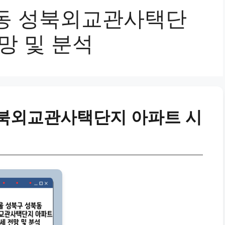
동 성북외교관사택단
망 및 분석
성북외교관사택단지 아파트 시