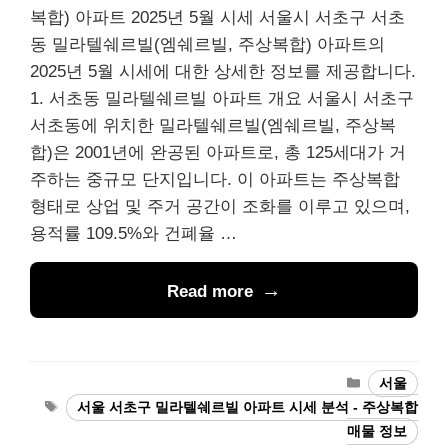
복합) 아파트 2025년 5월 시세 서울시 서초구 서초
동 밀라텔쉐르빌(엠쉐르빌, 주상복합) 아파트의
2025년 5월 시세에 대한 상세한 정보를 제공합니다.
1. 서초동 밀라텔쉐르빌 아파트 개요 서울시 서초구
서초동에 위치한 밀라텔쉐르빌(엠쉐르빌, 주상복
합)은 2001년에 완공된 아파트로, 총 125세대가 거
주하는 중규모 단지입니다. 이 아파트는 주상복합
형태로 상업 및 주거 공간이 조화를 이루고 있으며,
용적률 109.5%와 건폐율 …
Read more
Categories
서울
Tags
서울 서초구 밀라텔쉐르빌 아파트 시세 분석 - 주상복합
매물 정보