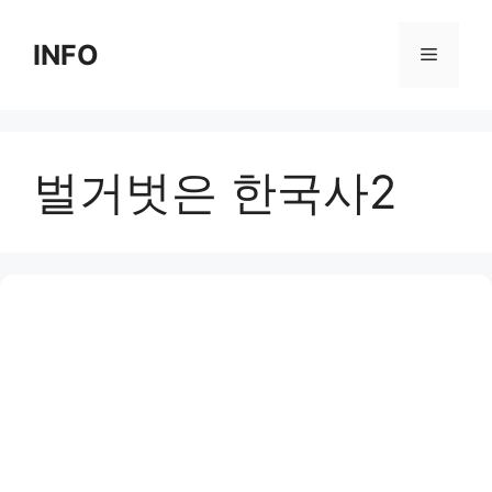
Skip
to
INFO
Menu
content
벌거벗은 한국사2