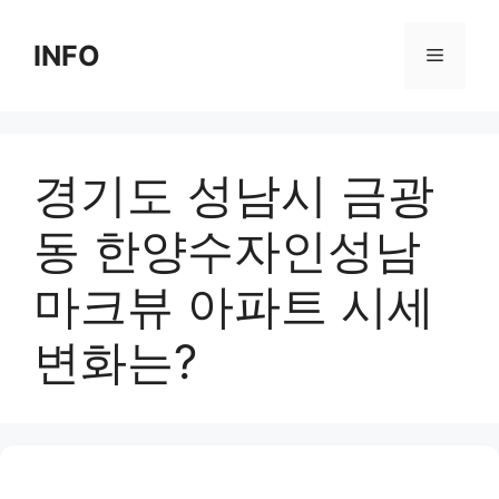
Skip
to
INFO
Menu
content
경기도 성남시 금광
동 한양수자인성남
마크뷰 아파트 시세
변화는?