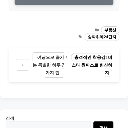
Categories
부동산
Tags
송파위례24단지
여광으로 즐기
충격적인 착용감! 비
는 특별한 하루 7
스타 원피스로 변신하
가지 팁
자
검색
검색