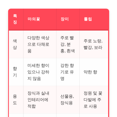
특
마의꽃
장미
튤립
징
다양한 색상
주로 빨
색
주로 노랑,
으로 다채로
강, 분
상
빨강, 보라
움
홍, 흰색
미세한 향이
강한 향
향
있으나 강하
기로 유
약한 향
기
지 않음
명
장식과 실내
정원 및 꽃
용
선물용,
인테리어에
다발에 주
도
장식용
적합
로 사용