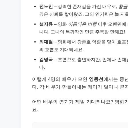
전노민
– 강력한 존재감을 가진 배우로,
황금
깊은 신뢰를 쌓아왔죠. 그의 연기력은 늘 저
설지윤
– 영화
아름다운 비행
이후 오랜만에 
니다. 그녀의 복귀작인 만큼 주목할 만해요!
최대철
– 영화에서 강춘호 역할을 맡아 호프
의 호흡도 기대되네요.
김명국
– 조연으로 출연하지만, 언제나 존재
다.
이렇게 4명의 배우가 모인
영동선
에서는 중년
다. 각 배우가 만들어내는 케미가 얼마나 큰
어떤 배우의 연기가 제일 기대되나요? 영화
요.