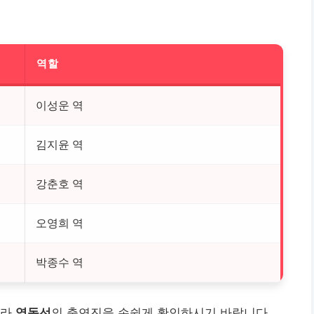
역할
이성운 역
김지윤 역
강춘호 역
오영희 역
박종수 역
따라
영동선
의 출연진을 손쉽게 확인하시기 바랍니다.