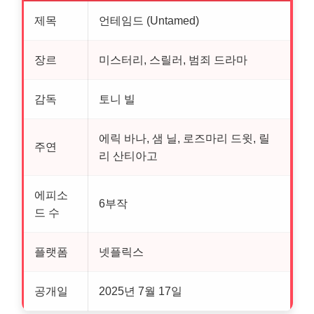
제목
언테임드 (Untamed)
장르
미스터리, 스릴러, 범죄 드라마
감독
토니 빌
에릭 바나, 샘 닐, 로즈마리 드윗, 릴
주연
리 산티아고
에피소
6부작
드 수
플랫폼
넷플릭스
공개일
2025년 7월 17일