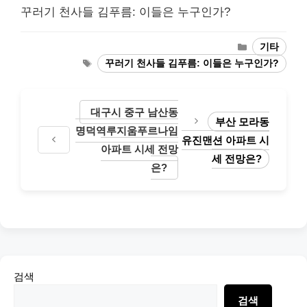
꾸러기 천사들 김푸름: 이들은 누구인가?
Categories
기타
Tags
꾸러기 천사들 김푸름: 이들은 누구인가?
대구시 중구 남산동
부산 모라동
명덕역루지움푸르나임
유진맨션 아파트 시
아파트 시세 전망
세 전망은?
은?
검색
검색