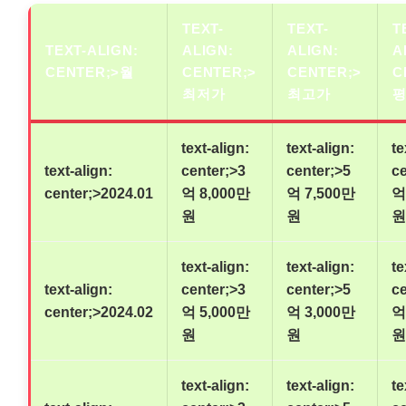
TEXT-
TEXT-
T
TEXT-ALIGN:
ALIGN:
ALIGN:
A
CENTER;>월
CENTER;>
CENTER;>
C
최저가
최고가
text-align:
text-align:
te
text-align:
center;>3
center;>5
ce
center;>2024.01
억 8,000만
억 7,500만
억
원
원
원
text-align:
text-align:
te
text-align:
center;>3
center;>5
ce
center;>2024.02
억 5,000만
억 3,000만
억
원
원
원
text-align:
text-align:
te