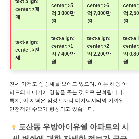
text-align:
center;>5
center;>6
center
center;>매
억 3,000만
억 7,000만
억 2,5
매
원
원
원
text-align:
text-align:
text-al
text-align:
center;>1
center;>2
center
center;>전
억 7,400만
억 2,200만
억 0,8
세
원
원
원
전세 가격도 상승세를 보이고 있으며, 이는 해당 아
파트의 매매가에 영향을 주는 것으로 분석됩니다.
특히, 이 지역은 삼성전자의 디지털시티와 가까워
안정적인 수요가 형성되고 있습니다.
도산동 우방아이유쉘 아파트의 시
세 변화에 대한 자세한 정보가 궁금