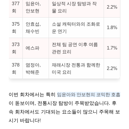
377
임윤아,
일상적 시장 탐방과 작
2.2%
회
안보현
물 요리
375
안효섭,
소설 캐릭터와의 조화로
1.8%
회
채수빈
운 연기
373
전체 팀 공연 이후 여름
에스파
1.7%
회
관련 요리
378
염정아,
재래시장 전통과 함께한
2.2%
회
박해준
미국 요리
이번 회차에서는 특히
임윤아와 안보현의 코믹한 호흡
이 돋보이며, 전통시장 탐방이 주목받았습니다. 후
속 회차에서도 기대되는 요소들이 많으니 주목해 보
시기 바랍니다!