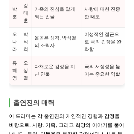
강
박
가족의 진심을 알게
사랑에 대한 진중
태
훈
되는 인물
한 태도
훈
오
박
이성적인 접근으
올곧은 성격, 박석철
나
석
로 극의 긴장을 완
의 조력자
라
희
화함
류
오
다채로운 감정을 지
극의 서정성을 높
혜
상
닌 인물
이는 중요한 역할
영
열
출연진의 매력
이 드라마는 각 출연진의 개인적인 경험과 감정을
바탕으로, 사랑, 가족, 그리고 희망의 이야기를 풀어