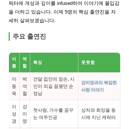
릭터에 개성과 깊이를 infused하여 이야기에 몰입감
을 더하고 있습니다. 이제 5명의 핵심 출연진을 자
세히 살펴보겠습니다.
주요 출연진
이
역
특징
풋풋함
름
할
이
박
건달 집안의 장손, 시
강미영과의 복잡한
동
석
인이 되길 꿈꿨던 순
사랑 이야기
욱
철
정남
이
강
첫사랑, 가수를 꿈꾸
상처와 희망을 동
성
미
는 여주인공
시에 지닌 캐릭터
경
영