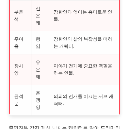
신
부운
장한안과 엮이는 흥미로운 인
운
석
물.
래
주여
왕
장한안의 삶의 복잡성을 더하
음
염
는 캐릭터.
유
장사
이야기 전개에 중요한 역할을
은
양
하는 인물.
태
온
완석
의외의 전개를 이끄는 서브 캐
쟁
문
릭터.
영
출연진은 각자 개성 넘치는 캐릭터를 맡아 드라마의