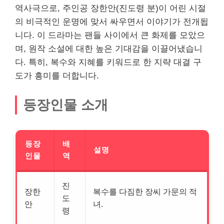
역사극으로, 주인공 장한안(진도령 분)이 어린 시절
의 비극적인 운명에 맞서 싸우면서 이야기가 전개됩
니다. 이 드라마는 팬들 사이에서 큰 화제를 모았으
며, 원작 소설에 대한 높은 기대감을 이끌어냈습니
다. 특히, 복수와 지혜를 키워드로 한 지략 대결 구
도가 흥미를 더합니다.
등장인물 소개
등장
배
설명
인물
역
진
장한
복수를 다짐한 장씨 가문의 적
도
안
녀.
령