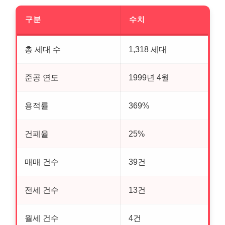
구분
수치
총 세대 수
1,318 세대
준공 연도
1999년 4월
용적률
369%
건폐율
25%
매매 건수
39건
전세 건수
13건
월세 건수
4건