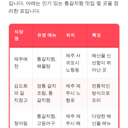
입니다. 아래는 인기 있는 통갈치찜 맛집 몇 곳을 정
리한 표입니다.
식당
유명 메뉴
위치
특징
명
제주 서
해산물 신
제주예
통갈치찜,
귀포시
선함이 뛰
찬
해물탕
노형동
어난 곳
김도희
정통 갈치
제주 제
전통적인
의 갈
조림, 통
주시 노
방식으로
치창고
갈치찜
형로
조리
통갈치찜,
제주 제
다양한 해
청어림
고등어구
주시 해
산물 메뉴