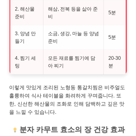
2. 해산물
해삼, 전복 등을 삶아 준
5분
준비
비
3. 양념 만
소금, 생강, 마늘 등 양념
5분
들기
준비
4. 찜기 세
모든 재료를 찜기에 담
20-30
팅
아 찌기
분
이렇게 맛있게 조리된 노형동 통갈치찜은 비주얼도
훌륭하여 식사 테이블을 화려하게 꾸며줍니다. 또
한, 신선한 해산물의 조화로 인해 담백하고 깊은 맛
을 느낄 수 있습니다.
분자 카무트 효소의 장
건강
효과