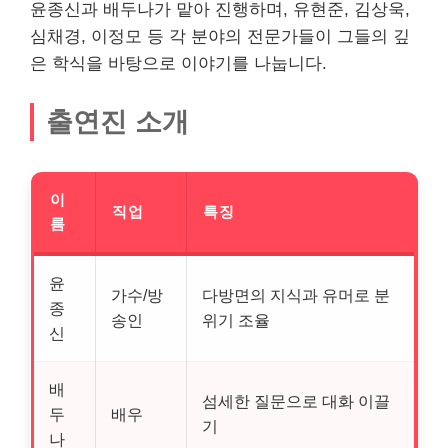
윤종신과 배두나가 맡아 진행하며, 유현준, 김상욱,
심채경, 이정모 등 각 분야의 전문가들이 그들의 깊
은 학식을 바탕으로 이야기를 나눕니다.
출연진 소개
이
직업
특징
름
윤
가수/방
다방면의 지식과 유머로 분
종
송인
위기 조율
신
배
섬세한 질문으로 대화 이끌
두
배우
기
나