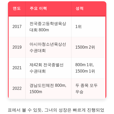
연도
주요 이력
성적
전국중고등학생육상
2017
1위
대회 800m
아시아청소년육상선
2019
1500m 2위
수권대회
제42회 전국종별선
800m 1위,
2021
수권대회
1500m 1위
경남도민체전 800m,
두 종목 모두
2022
1500m
우승
표에서 볼 수 있듯, 그녀의 성장은 빠르게 진행되었