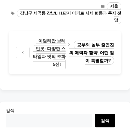
Categories
서울
Tags
강남구 세곡동 강남LH1단지 아파트 시세 변동과 투자 전
망
이탈리안 브레
공부와 놀부 출연진
인롯: 다양한 스
의 매력과 활약, 어떤 점
타일과 맛의 조화
이 특별할까?
5선!
검색
검색