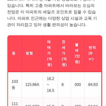
있습니다. 특히 고층 아파트에서 바라보는 도심의
전망은 이 아파트의 세일즈 포인트로 짚을 수 있습
니다. 아파트 인근에는 다양한 상업 시설과 교육 기
관이 자리잡고 있어 생활 편의성이 높습니다.
매
전
월
매
세
면적
세
동
평형
가
가
(B
(만
(억
(억
㎡)
원)
원)
원)
16.2
103
115.96A
~
8
300
84.83
동
16.5
111