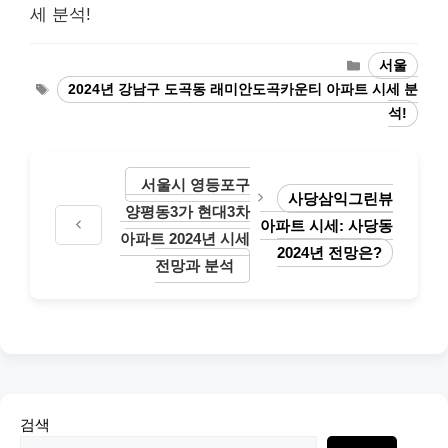
세 분석!
Categories
서울
Tags
2024년 강남구 도곡동 래미안도곡카운티 아파트 시세 분
석!
서울시 영등포구
사당삼익그린뷰
양평동3가 현대3차
아파트 시세: 사당동
아파트 2024년 시세
2024년 전망은?
전망과 분석
검색