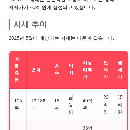
매매가가 40억 원에 형성되고 있습니다.
시세 추이
2025년 5월에 예상되는 시세는 다음과 같습니다.
매
예상
전
월
물
층
방
면적
매매
세
세
유
수
향
가
가
가
형
남
20
15
105
132.86
18
40억
동
억
억
동
㎡
층
원
향
원
원
38억