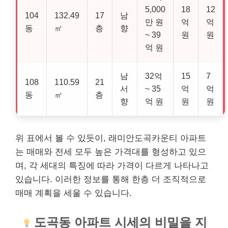
5,000
18
12
104
132.49
17
남
만 원
억
억
동
㎡
층
향
~ 39
원
원
억 원
남
32억
15
7
108
110.59
21
서
~ 35
억
억
동
㎡
층
향
억 원
원
원
위 표에서 볼 수 있듯이, 래미안도곡카운티 아파트
는 매매와 전세 모두 높은 가격대를 형성하고 있으
며, 각 세대의 특징에 따라 가격이 다르게 나타나고
있습니다. 이러한 정보를 통해 한층 더 조직적으로
매매 계획을 세울 수 있습니다.
도곡동 아파트 시세의 비밀을 지