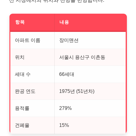
산
시장에서의 위치와 전망을 반영합니다.
항목
내용
아파트 이름
장미맨션
위치
서울시 용산구 이촌동
세대 수
66세대
완공 연도
1975년 (51년차)
용적률
279%
건폐율
15%