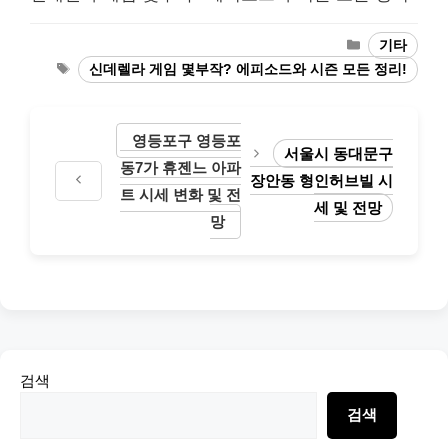
Categories
기타
Tags
신데렐라 게임 몇부작? 에피소드와 시즌 모든 정리!
영등포구 영등포
서울시 동대문구
동7가 휴젠느 아파
장안동 형인허브빌 시
트 시세 변화 및 전
세 및 전망
망
검색
검색