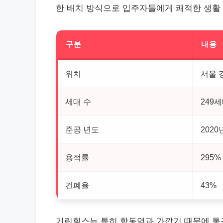
한 배치 방식으로 입주자들에게 쾌적한 생활
구분
내용
위치
서울 
세대 수
249
준공 년도
2020
용적률
295%
건폐율
43%
기린힐스는 특히 학동역과 가깝기 때문에 통