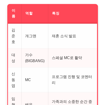
이
역할
특징
름
김
준
개그맨
재혼 소식 발표
호
대
가수
스페셜 MC로 활약
성
(BIGBANG)
신
프로그램 진행 및 코멘터
동
MC
리
엽
임
가족과의 소중한 순간 중
현
배우